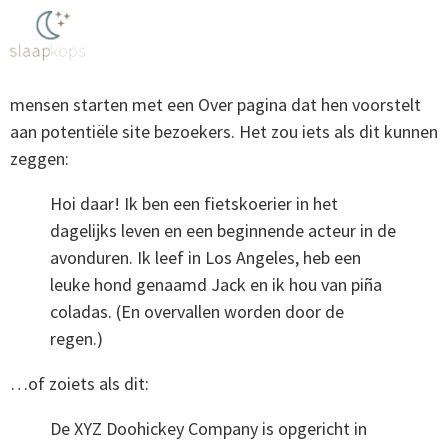
Dit is een voorbeeldpagina. Het is anders dan een blog
bericht omdat het op één plek blijft en tevoorschijn komt
in uw site navigatie (in de meeste thema’s). De meeste
mensen starten met een Over pagina dat hen voorstelt
aan potentiële site bezoekers. Het zou iets als dit kunnen
zeggen:
Hoi daar! Ik ben een fietskoerier in het
dagelijks leven en een beginnende acteur in de
avonduren. Ik leef in Los Angeles, heb een
leuke hond genaamd Jack en ik hou van piña
coladas. (En overvallen worden door de
regen.)
…of zoiets als dit:
De XYZ Doohickey Company is opgericht in